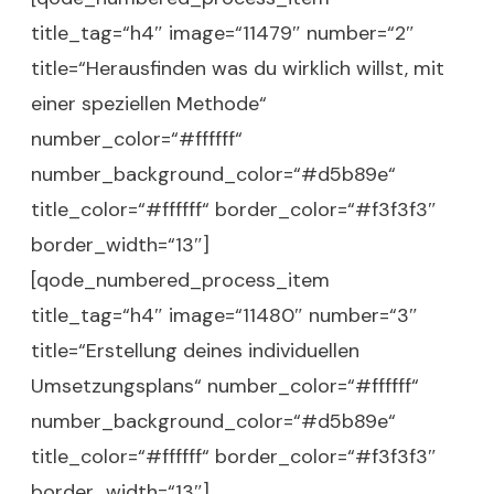
title_tag=“h4″ image=“11479″ number=“2″
title=“Herausfinden was du wirklich willst, mit
einer speziellen Methode“
number_color=“#ffffff“
number_background_color=“#d5b89e“
title_color=“#ffffff“ border_color=“#f3f3f3″
border_width=“13″]
[qode_numbered_process_item
title_tag=“h4″ image=“11480″ number=“3″
title=“Erstellung deines individuellen
Umsetzungsplans“ number_color=“#ffffff“
number_background_color=“#d5b89e“
title_color=“#ffffff“ border_color=“#f3f3f3″
border_width=“13″]