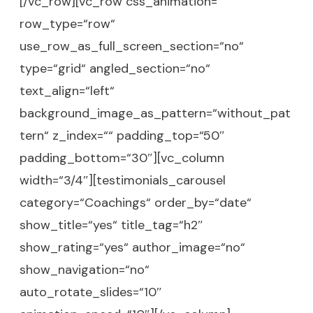
[/vc_row][vc_row css_animation=““
row_type=“row“
use_row_as_full_screen_section=“no“
type=“grid“ angled_section=“no“
text_align=“left“
background_image_as_pattern=“without_pat
tern“ z_index=““ padding_top=“50″
padding_bottom=“30″][vc_column
width=“3/4″][testimonials_carousel
category=“Coachings“ order_by=“date“
show_title=“yes“ title_tag=“h2″
show_rating=“yes“ author_image=“no“
show_navigation=“no“
auto_rotate_slides=“10″