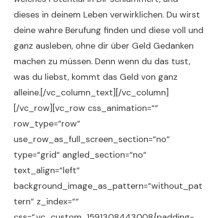
dieses in deinem Leben verwirklichen. Du wirst
deine wahre Berufung finden und diese voll und
ganz ausleben, ohne dir über Geld Gedanken
machen zu müssen. Denn wenn du das tust,
was du liebst, kommt das Geld von ganz
alleine.[/vc_column_text][/vc_column]
[/vc_row][vc_row css_animation=““
row_type=“row“
use_row_as_full_screen_section=“no“
type=“grid“ angled_section=“no“
text_align=“left“
background_image_as_pattern=“without_pat
tern“ z_index=““
css=“.vc_custom_1591308443008{padding-