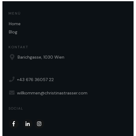
MENÜ
Home
Blog
KONTAKT
Barichgasse, 1030 Wien
+43 676 36057 22
willkommen@christinastrasser.com
SOCIAL