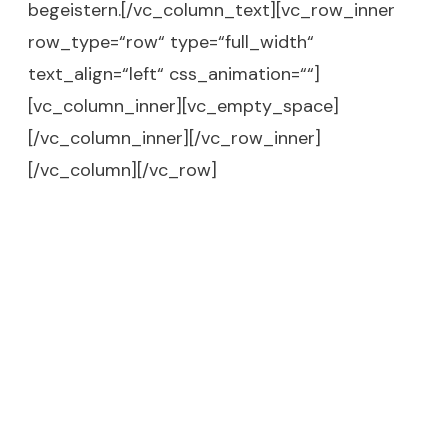
begeistern.[/vc_column_text][vc_row_inner
row_type=“row“ type=“full_width“
text_align=“left“ css_animation=““]
[vc_column_inner][vc_empty_space]
[/vc_column_inner][/vc_row_inner]
[/vc_column][/vc_row]
Use this Bottom Section to
Promote Your Offer
Click Here Now