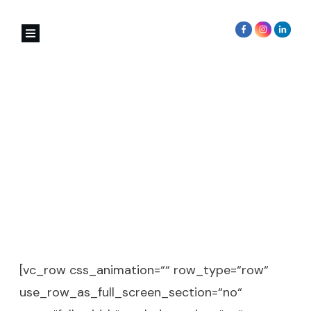
3-Schritte Strasser-
Methode
[vc_row css_animation=““ row_type=“row“
use_row_as_full_screen_section=“no“