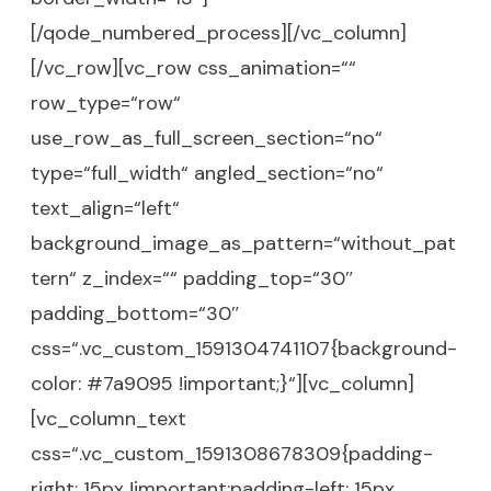
[/qode_numbered_process][/vc_column]
[/vc_row][vc_row css_animation=““
row_type=“row“
use_row_as_full_screen_section=“no“
type=“full_width“ angled_section=“no“
text_align=“left“
background_image_as_pattern=“without_pat
tern“ z_index=““ padding_top=“30″
padding_bottom=“30″
css=“.vc_custom_1591304741107{background-
color: #7a9095 !important;}“][vc_column]
[vc_column_text
css=“.vc_custom_1591308678309{padding-
right: 15px !important;padding-left: 15px