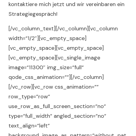
kontaktiere mich jetzt und wir
vereinbaren ein
Strategiegespräch
!
[/vc_column_text][/vc_column][vc_column
width=“1/2″][vc_empty_space]
[vc_empty_space][vc_empty_space]
[vc_empty_space][vc_single_image
image=“11300″ img_size=“full“
qode_css_animation=““][/vc_column]
[/vc_row][vc_row css_animation=““
row_type=“row“
use_row_as_full_screen_section=“no“
type=“full_width“ angled_section=“no“
text_align=“left“
background_image_as_pattern=“without_pat