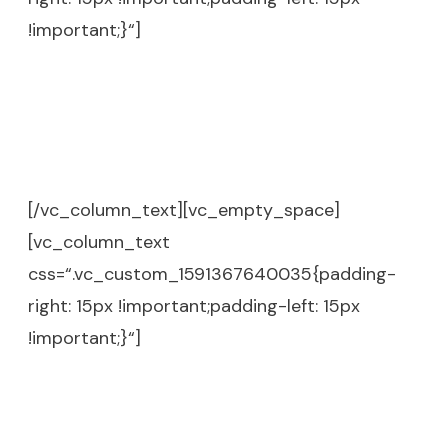
!important;}“]
Die 3 Schritte Strasser-Methode,
wie du deine wahre Berufung zu
Geld machst, ohne deine Gaben
weiter zu verschwenden.
[/vc_column_text][vc_empty_space]
[vc_column_text
css=“.vc_custom_1591367640035{padding-
right: 15px !important;padding-left: 15px
!important;}“]
1Der Weg kann Spaß machen, viel
Leichtigkeit in dein Leben bringen und der Weg
wird dich weiterführen, wenn du endlich in die
Umsetzung kommst.