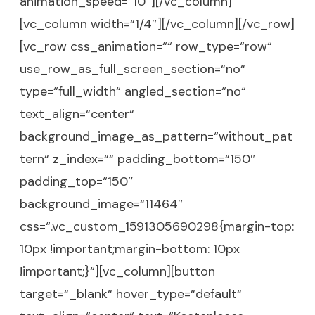
animation_speed=“10″][/vc_column]
[vc_column width=“1/4″][/vc_column][/vc_row]
[vc_row css_animation=““ row_type=“row“
use_row_as_full_screen_section=“no“
type=“full_width“ angled_section=“no“
text_align=“center“
background_image_as_pattern=“without_pat
tern“ z_index=““ padding_bottom=“150″
padding_top=“150″
background_image=“11464″
css=“.vc_custom_1591305690298{margin-top:
10px !important;margin-bottom: 10px
!important;}“][vc_column][button
target=“_blank“ hover_type=“default“