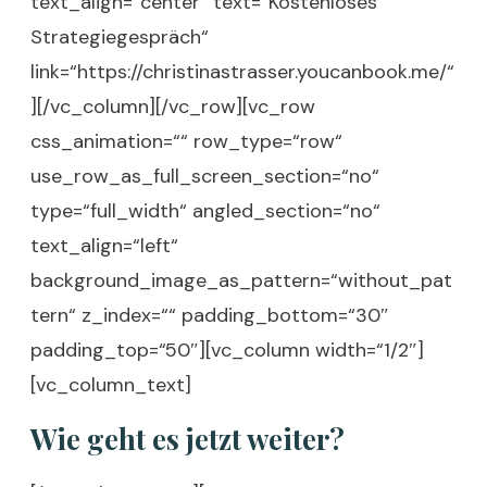
text_align=“center“ text=“Kostenloses
Strategiegespräch“
link=“https://christinastrasser.youcanbook.me/“
][/vc_column][/vc_row][vc_row
css_animation=““ row_type=“row“
use_row_as_full_screen_section=“no“
type=“full_width“ angled_section=“no“
text_align=“left“
background_image_as_pattern=“without_pat
tern“ z_index=““ padding_bottom=“30″
padding_top=“50″][vc_column width=“1/2″]
[vc_column_text]
Wie geht es jetzt weiter?