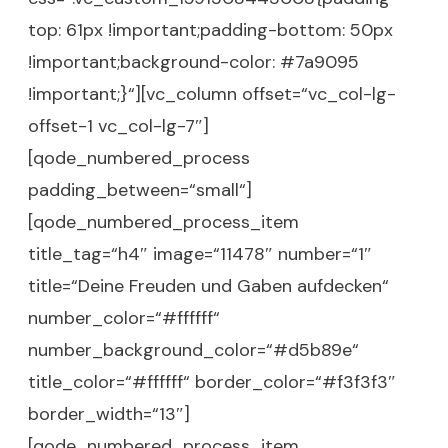
top: 61px !important;padding-bottom: 50px
!important;background-color: #7a9095
!important;}“][vc_column offset=“vc_col-lg-
offset-1 vc_col-lg-7″]
[qode_numbered_process
padding_between=“small“]
[qode_numbered_process_item
title_tag=“h4″ image=“11478″ number=“1″
title=“Deine Freuden und Gaben aufdecken“
number_color=“#ffffff“
number_background_color=“#d5b89e“
title_color=“#ffffff“ border_color=“#f3f3f3″
border_width=“13″]
[qode_numbered_process_item