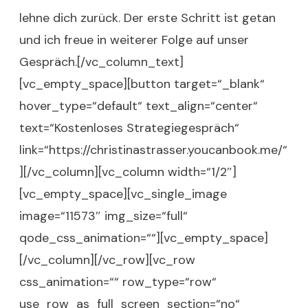
lehne dich zurück. Der erste Schritt ist getan
und ich freue in weiterer Folge auf unser
Gespräch.[/vc_column_text]
[vc_empty_space][button target=“_blank“
hover_type=“default“ text_align=“center“
text=“Kostenloses Strategiegespräch“
link=“https://christinastrasser.youcanbook.me/“
][/vc_column][vc_column width=“1/2″]
[vc_empty_space][vc_single_image
image=“11573″ img_size=“full“
qode_css_animation=““][vc_empty_space]
[/vc_column][/vc_row][vc_row
css_animation=““ row_type=“row“
use_row_as_full_screen_section=“no“