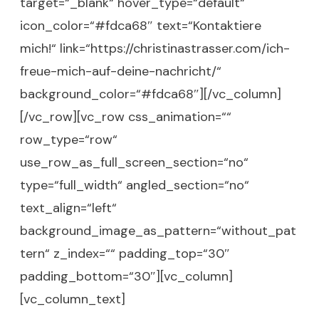
target=“_blank“ hover_type=“default“
icon_color=“#fdca68″ text=“Kontaktiere
mich!“ link=“https://christinastrasser.com/ich-
freue-mich-auf-deine-nachricht/“
background_color=“#fdca68″][/vc_column]
[/vc_row][vc_row css_animation=““
row_type=“row“
use_row_as_full_screen_section=“no“
type=“full_width“ angled_section=“no“
text_align=“left“
background_image_as_pattern=“without_pat
tern“ z_index=““ padding_top=“30″
padding_bottom=“30″][vc_column]
[vc_column_text]