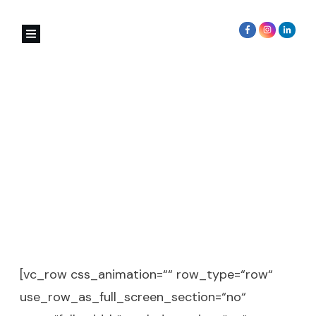
Reise Coaching
[vc_row css_animation=““ row_type=“row“
use_row_as_full_screen_section=“no“