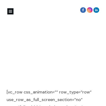
Seminar – dein JA zu DIR
[vc_row css_animation=““ row_type=“row“
use_row_as_full_screen_section=“no“