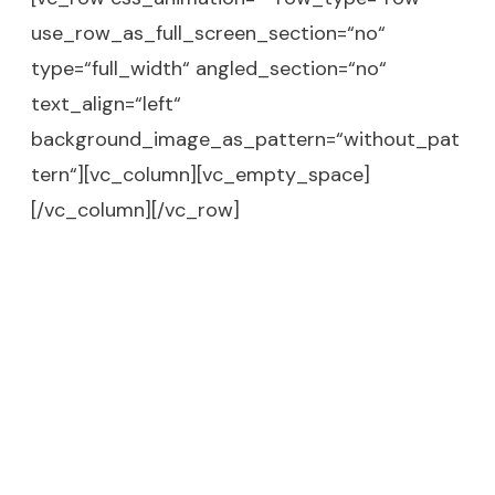
use_row_as_full_screen_section=“no“
type=“full_width“ angled_section=“no“
text_align=“left“
background_image_as_pattern=“without_pat
tern“][vc_column][vc_empty_space]
[/vc_column][/vc_row]
Use this Bottom Section to
Promote Your Offer
Click Here Now