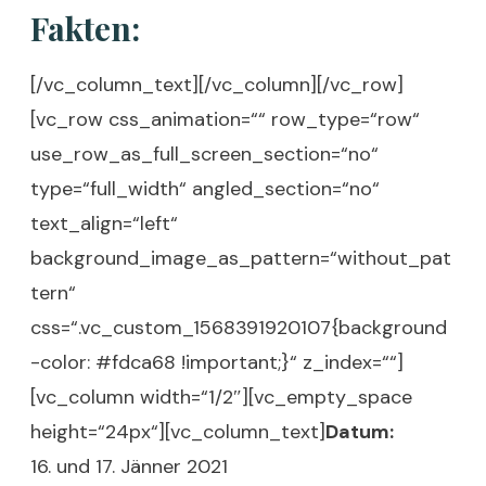
Fakten:
[/vc_column_text][/vc_column][/vc_row]
[vc_row css_animation=““ row_type=“row“
use_row_as_full_screen_section=“no“
type=“full_width“ angled_section=“no“
text_align=“left“
background_image_as_pattern=“without_pat
tern“
css=“.vc_custom_1568391920107{background
-color: #fdca68 !important;}“ z_index=““]
[vc_column width=“1/2″][vc_empty_space
height=“24px“][vc_column_text]
Datum:
16. und 17. Jänner 2021