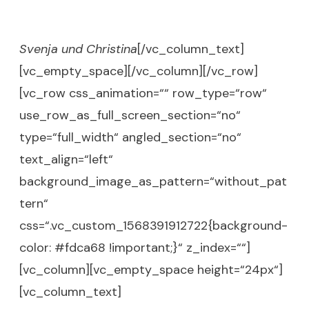
Svenja und Christina
[/vc_column_text]
[vc_empty_space][/vc_column][/vc_row]
[vc_row css_animation=““ row_type=“row“
use_row_as_full_screen_section=“no“
type=“full_width“ angled_section=“no“
text_align=“left“
background_image_as_pattern=“without_pat
tern“
css=“.vc_custom_1568391912722{background-
color: #fdca68 !important;}“ z_index=““]
[vc_column][vc_empty_space height=“24px“]
[vc_column_text]