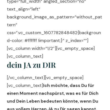
type=“full_width“ angled_section=“no“
text_align=“left“
background_image_as_pattern=“without_pat
tern“
css=“.vc_custom_1607782848482{backgroun
d-color: #ffffff !important;}“ z_index=““]
[vc_column width=“1/2″][vc_empty_space]
[vc_column_text]
dein JA zu DIR
[/vc_column_text][vc_empty_space]
[vc_column_text]
Ich möchte, dass Du für
einen Moment nachspürst, was es für Dich
und Dein Leben bedeuten könnte, wenn Du
aus vollem Herzen JA zu Dir sagen kannst.