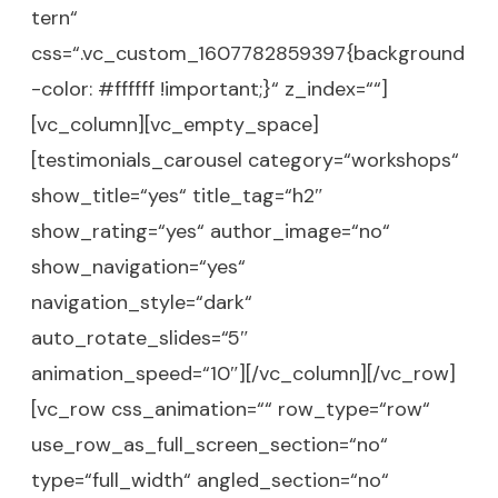
tern“
css=“.vc_custom_1607782859397{background
-color: #ffffff !important;}“ z_index=““]
[vc_column][vc_empty_space]
[testimonials_carousel category=“workshops“
show_title=“yes“ title_tag=“h2″
show_rating=“yes“ author_image=“no“
show_navigation=“yes“
navigation_style=“dark“
auto_rotate_slides=“5″
animation_speed=“10″][/vc_column][/vc_row]
[vc_row css_animation=““ row_type=“row“
use_row_as_full_screen_section=“no“
type=“full_width“ angled_section=“no“