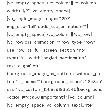
[vc_empty_space][/vc_column][vc_column
width=“1/2″][vc_empty_space]
[vc_single_image image=“12971″
img_size=“full“ qode_css_animation=““]
[vc_empty_space][/vc_column][/vc_row]
[vc_row css_animation=““ row_type=“row“
use_row_as_full_screen_section=“no“
type=“full_width“ angled_section=“no“
text_align=“left“
background_image_as_pattern=“without_pat
tern“ z_index=““ background_color=“#f8e3bc“
css=“.vc_custom_1568391935546{background
-color: #fdca68 !important;}“][vc_column]
[vc_empty_space][vc_column_text]Unter