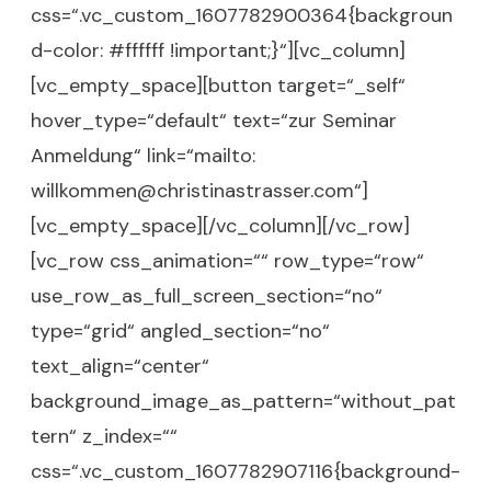
css=“.vc_custom_1607782900364{backgroun
d-color: #ffffff !important;}“][vc_column]
[vc_empty_space][button target=“_self“
hover_type=“default“ text=“zur Seminar
Anmeldung“ link=“mailto:
willkommen@christinastrasser.com“]
[vc_empty_space][/vc_column][/vc_row]
[vc_row css_animation=““ row_type=“row“
use_row_as_full_screen_section=“no“
type=“grid“ angled_section=“no“
text_align=“center“
background_image_as_pattern=“without_pat
tern“ z_index=““
css=“.vc_custom_1607782907116{background-